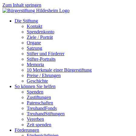
Zum Inhalt springen
Die Stiftung
Kontakt
Spendenkonto
Ziele / Porträt
Organe
Satzung
Stifter und Förderer
Stifter-Portraits
Memoria
10 Merkmale einer Bürgerstiftung
Preise / Ehrungen
Geschichte
So können Sie helfen
Spenden
Zustiftungen
Patenschaften
TreuhandFonds
TreuhandStiftungen
Vererben
Zeit spenden
Förderungen
Förderrichtlinien