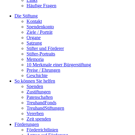
Links
Häufige Fragen
Die Stiftung
Kontakt
Spendenkonto
Ziele / Porträt
Organe
Satzung
Stifter und Förderer
Stifter-Portraits
Memoria
10 Merkmale einer Bürgerstiftung
Preise / Ehrungen
Geschichte
So können Sie helfen
Spenden
Zustiftungen
Patenschaften
TreuhandFonds
TreuhandStiftungen
Vererben
Zeit spenden
Förderungen
Förderrichtlinien