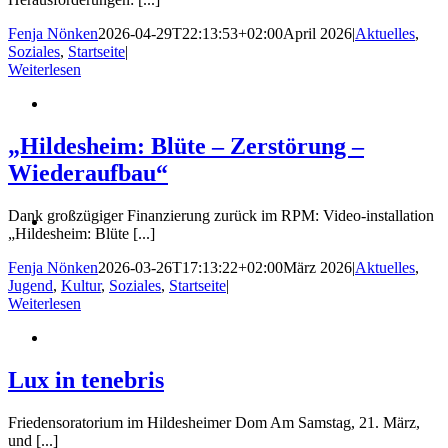
Fenja Nönken
2026-04-29T22:13:53+02:00
April 2026
|
Aktuelles
,
Soziales
,
Startseite
|
Weiterlesen
„Hildesheim: Blüte – Zerstörung –
Wiederaufbau“
Dank großzügiger Finanzierung zurück im RPM: Video-installation
„Hildesheim: Blüte [...]
Fenja Nönken
2026-03-26T17:13:22+02:00
März 2026
|
Aktuelles
,
Jugend
,
Kultur
,
Soziales
,
Startseite
|
Weiterlesen
Lux in tenebris
Friedensoratorium im Hildesheimer Dom Am Samstag, 21. März,
und [...]