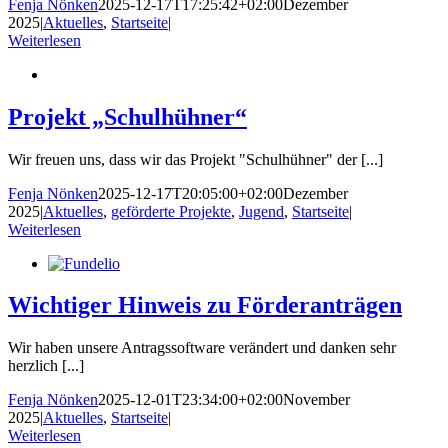
Fenja Nönken
2025-12-17T17:25:42+02:00
Dezember
2025
|
Aktuelles
,
Startseite
|
Weiterlesen
Projekt „Schulhühner“
Wir freuen uns, dass wir das Projekt "Schulhühner" der [...]
Fenja Nönken
2025-12-17T20:05:00+02:00
Dezember
2025
|
Aktuelles
,
geförderte Projekte
,
Jugend
,
Startseite
|
Weiterlesen
Wichtiger Hinweis zu Förderanträgen
Wir haben unsere Antragssoftware verändert und danken sehr
herzlich [...]
Fenja Nönken
2025-12-01T23:34:00+02:00
November
2025
|
Aktuelles
,
Startseite
|
Weiterlesen