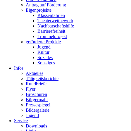
Antrag auf Förderung
Eigenprojekte
Klassenfahrten
Theaterwettbewerb
Nachbarschaftshilfe
Barrierefreiheit
Trommelprojekt
geförderte Projekte
Jugend
Kultur
Soziales
Sonstiges
Infos
Aktuelles
Tätigkeitsberichte
Rundbriefe
Flyer
Broschüren
Bürgermahl
Pressespiegel
Bildergalerie
Jugend
Service
Downloads