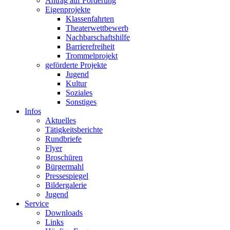
Antrag auf Förderung
Eigenprojekte
Klassenfahrten
Theaterwettbewerb
Nachbarschaftshilfe
Barrierefreiheit
Trommelprojekt
geförderte Projekte
Jugend
Kultur
Soziales
Sonstiges
Infos
Aktuelles
Tätigkeitsberichte
Rundbriefe
Flyer
Broschüren
Bürgermahl
Pressespiegel
Bildergalerie
Jugend
Service
Downloads
Links