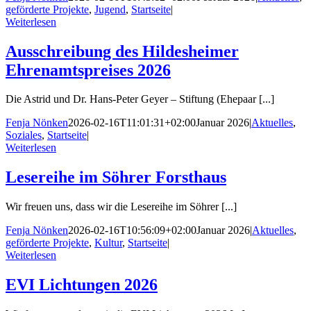
geförderte Projekte
,
Jugend
,
Startseite
|
Weiterlesen
Ausschreibung des Hildesheimer
Ehrenamtspreises 2026
Die Astrid und Dr. Hans-Peter Geyer – Stiftung (Ehepaar [...]
Fenja Nönken
2026-02-16T11:01:31+02:00
Januar 2026
|
Aktuelles
,
Soziales
,
Startseite
|
Weiterlesen
Lesereihe im Söhrer Forsthaus
Wir freuen uns, dass wir die Lesereihe im Söhrer [...]
Fenja Nönken
2026-02-16T10:56:09+02:00
Januar 2026
|
Aktuelles
,
geförderte Projekte
,
Kultur
,
Startseite
|
Weiterlesen
EVI Lichtungen 2026