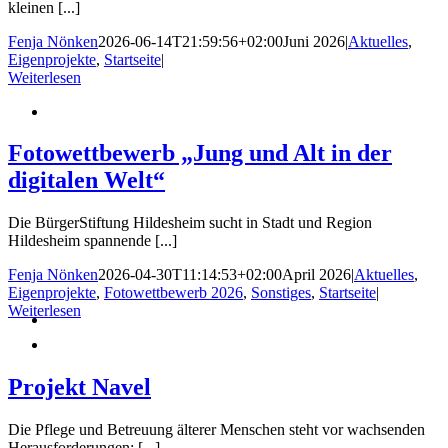
kleinen [...]
Fenja Nönken
2026-06-14T21:59:56+02:00
Juni 2026
|
Aktuelles
,
Eigenprojekte
,
Startseite
|
Weiterlesen
Fotowettbewerb „Jung und Alt in der
digitalen Welt“
Die BürgerStiftung Hildesheim sucht in Stadt und Region
Hildesheim spannende [...]
Fenja Nönken
2026-04-30T11:14:53+02:00
April 2026
|
Aktuelles
,
Eigenprojekte
,
Fotowettbewerb 2026
,
Sonstiges
,
Startseite
|
Weiterlesen
Projekt Navel
Die Pflege und Betreuung älterer Menschen steht vor wachsenden
Herausforderungen: [...]