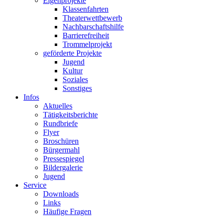
Eigenprojekte
Klassenfahrten
Theaterwettbewerb
Nachbarschaftshilfe
Barrierefreiheit
Trommelprojekt
geförderte Projekte
Jugend
Kultur
Soziales
Sonstiges
Infos
Aktuelles
Tätigkeitsberichte
Rundbriefe
Flyer
Broschüren
Bürgermahl
Pressespiegel
Bildergalerie
Jugend
Service
Downloads
Links
Häufige Fragen