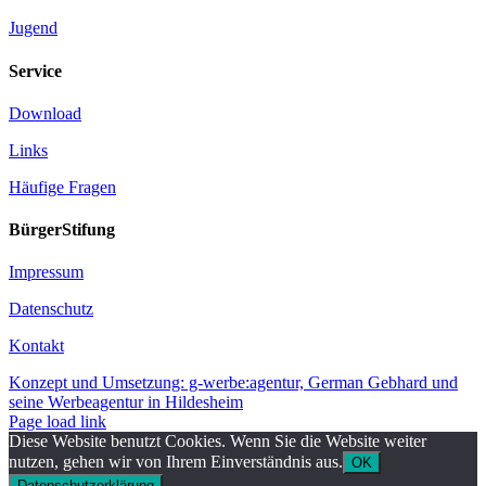
Jugend
Service
Download
Links
Häufige Fragen
BürgerStifung
Impressum
Datenschutz
Kontakt
Konzept und Umsetzung: g-werbe:agentur, German Gebhard und
seine Werbeagentur in Hildesheim
Toggle
Page load link
Sliding
Diese Website benutzt Cookies. Wenn Sie die Website weiter
Bar
nutzen, gehen wir von Ihrem Einverständnis aus.
OK
Area
Datenschutzerklärung