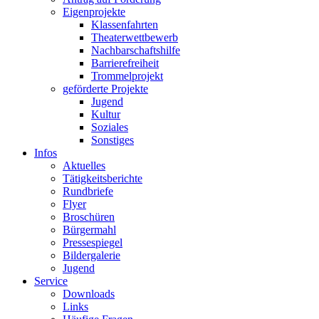
Eigenprojekte
Klassenfahrten
Theaterwettbewerb
Nachbarschaftshilfe
Barrierefreiheit
Trommelprojekt
geförderte Projekte
Jugend
Kultur
Soziales
Sonstiges
Infos
Aktuelles
Tätigkeitsberichte
Rundbriefe
Flyer
Broschüren
Bürgermahl
Pressespiegel
Bildergalerie
Jugend
Service
Downloads
Links