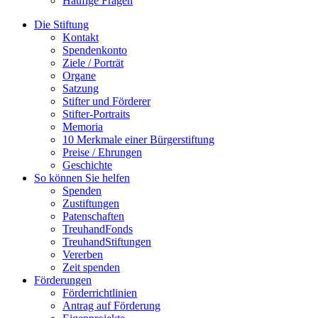
Häufige Fragen
Die Stiftung
Kontakt
Spendenkonto
Ziele / Porträt
Organe
Satzung
Stifter und Förderer
Stifter-Portraits
Memoria
10 Merkmale einer Bürgerstiftung
Preise / Ehrungen
Geschichte
So können Sie helfen
Spenden
Zustiftungen
Patenschaften
TreuhandFonds
TreuhandStiftungen
Vererben
Zeit spenden
Förderungen
Förderrichtlinien
Antrag auf Förderung