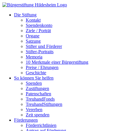
Zum
Inhalt
Die Stiftung
springen
Kontakt
Spendenkonto
Ziele / Porträt
Organe
Satzung
Stifter und Förderer
Stifter-Portraits
Memoria
10 Merkmale einer Bürgerstiftung
Preise / Ehrungen
Geschichte
So können Sie helfen
Spenden
Zustiftungen
Patenschaften
TreuhandFonds
TreuhandStiftungen
Vererben
Zeit spenden
Förderungen
Förderrichtlinien
Antrag auf Förderung