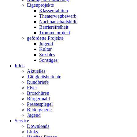
Eigenprojekte
Klassenfahrten
Theaterwettbewerb
Nachbarschaftshilfe
Barrierefreiheit
Trommelprojekt
geförderte Projekte
Jugend
Kultur
Soziales
Sonstiges
Infos
Aktuelles
Tätigkeitsberichte
Rundbriefe
Flyer
Broschüren
Bürgermahl
Pressespiegel
Bildergalerie
Jugend
Service
Downloads
Links