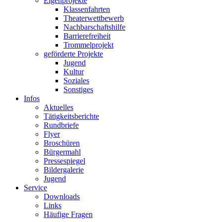
Eigenprojekte
Klassenfahrten
Theaterwettbewerb
Nachbarschaftshilfe
Barrierefreiheit
Trommelprojekt
geförderte Projekte
Jugend
Kultur
Soziales
Sonstiges
Infos
Aktuelles
Tätigkeitsberichte
Rundbriefe
Flyer
Broschüren
Bürgermahl
Pressespiegel
Bildergalerie
Jugend
Service
Downloads
Links
Häufige Fragen