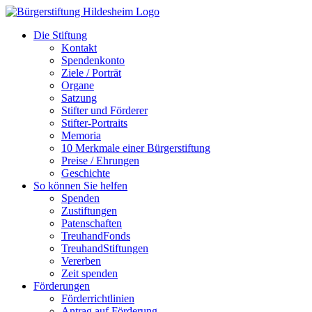
Zum
Inhalt
Die Stiftung
springen
Kontakt
Spendenkonto
Ziele / Porträt
Organe
Satzung
Stifter und Förderer
Stifter-Portraits
Memoria
10 Merkmale einer Bürgerstiftung
Preise / Ehrungen
Geschichte
So können Sie helfen
Spenden
Zustiftungen
Patenschaften
TreuhandFonds
TreuhandStiftungen
Vererben
Zeit spenden
Förderungen
Förderrichtlinien
Antrag auf Förderung