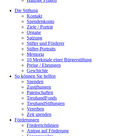
Häufige Fragen
Die Stiftung
Kontakt
Spendenkonto
Ziele / Porträt
Organe
Satzung
Stifter und Förderer
Stifter-Portraits
Memoria
10 Merkmale einer Bürgerstiftung
Preise / Ehrungen
Geschichte
So können Sie helfen
Spenden
Zustiftungen
Patenschaften
TreuhandFonds
TreuhandStiftungen
Vererben
Zeit spenden
Förderungen
Förderrichtlinien
Antrag auf Förderung