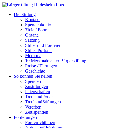
Zum
Inhalt
Die Stiftung
springen
Kontakt
Spendenkonto
Ziele / Porträt
Organe
Satzung
Stifter und Förderer
Stifter-Portraits
Memoria
10 Merkmale einer Bürgerstiftung
Preise / Ehrungen
Geschichte
So können Sie helfen
Spenden
Zustiftungen
Patenschaften
TreuhandFonds
TreuhandStiftungen
Vererben
Zeit spenden
Förderungen
Förderrichtlinien
Antrag auf Förderung