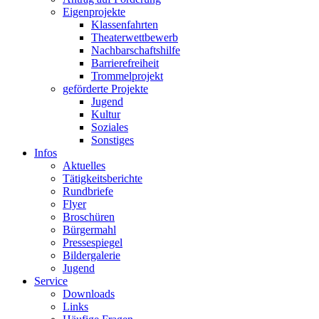
Eigenprojekte
Klassenfahrten
Theaterwettbewerb
Nachbarschaftshilfe
Barrierefreiheit
Trommelprojekt
geförderte Projekte
Jugend
Kultur
Soziales
Sonstiges
Infos
Aktuelles
Tätigkeitsberichte
Rundbriefe
Flyer
Broschüren
Bürgermahl
Pressespiegel
Bildergalerie
Jugend
Service
Downloads
Links