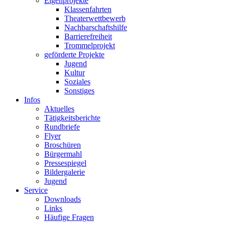
Eigenprojekte
Klassenfahrten
Theaterwettbewerb
Nachbarschaftshilfe
Barrierefreiheit
Trommelprojekt
geförderte Projekte
Jugend
Kultur
Soziales
Sonstiges
Infos
Aktuelles
Tätigkeitsberichte
Rundbriefe
Flyer
Broschüren
Bürgermahl
Pressespiegel
Bildergalerie
Jugend
Service
Downloads
Links
Häufige Fragen