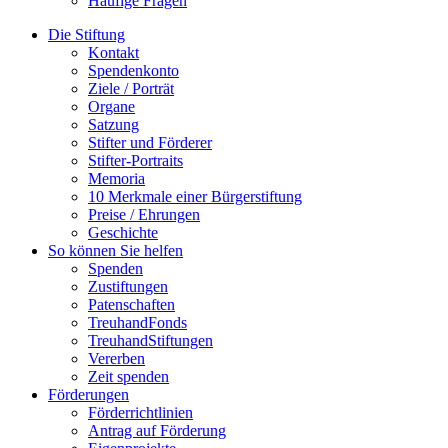
Häufige Fragen
Die Stiftung
Kontakt
Spendenkonto
Ziele / Porträt
Organe
Satzung
Stifter und Förderer
Stifter-Portraits
Memoria
10 Merkmale einer Bürgerstiftung
Preise / Ehrungen
Geschichte
So können Sie helfen
Spenden
Zustiftungen
Patenschaften
TreuhandFonds
TreuhandStiftungen
Vererben
Zeit spenden
Förderungen
Förderrichtlinien
Antrag auf Förderung