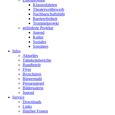
Eigenprojekte
Klassenfahrten
Theaterwettbewerb
Nachbarschaftshilfe
Barrierefreiheit
Trommelprojekt
geförderte Projekte
Jugend
Kultur
Soziales
Sonstiges
Infos
Aktuelles
Tätigkeitsberichte
Rundbriefe
Flyer
Broschüren
Bürgermahl
Pressespiegel
Bildergalerie
Jugend
Service
Downloads
Links
Häufige Fragen