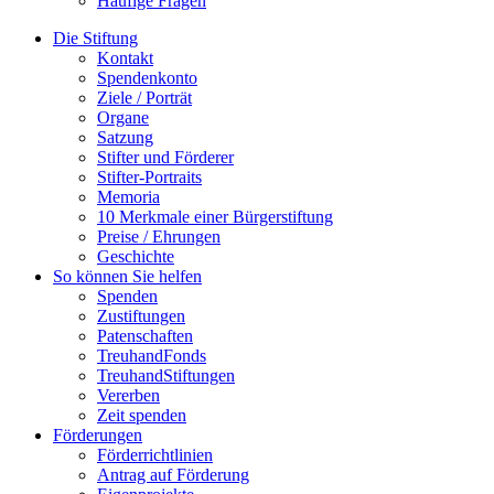
Häufige Fragen
Die Stiftung
Kontakt
Spendenkonto
Ziele / Porträt
Organe
Satzung
Stifter und Förderer
Stifter-Portraits
Memoria
10 Merkmale einer Bürgerstiftung
Preise / Ehrungen
Geschichte
So können Sie helfen
Spenden
Zustiftungen
Patenschaften
TreuhandFonds
TreuhandStiftungen
Vererben
Zeit spenden
Förderungen
Förderrichtlinien
Antrag auf Förderung