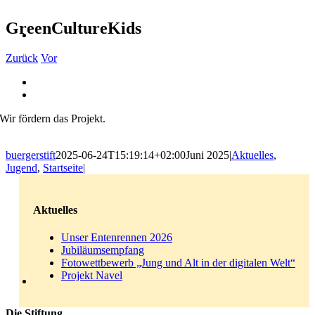
GreenCultureKids
Zurück
Vor
Zeige
grösseres
Bild
Wir fördern das Projekt.
buergerstift
2025-06-24T15:19:14+02:00
Juni 2025
|
Aktuelles
,
Jugend
,
Startseite
|
Aktuelles
Unser Entenrennen 2026
Jubiläumsempfang
Fotowettbewerb „Jung und Alt in der digitalen Welt“
Projekt Navel
Die Stiftung