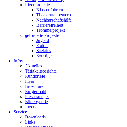
Eigenprojekte
Klassenfahrten
Theaterwettbewerb
Nachbarschaftshilfe
Barrierefreiheit
Trommelprojekt
geförderte Projekte
Jugend
Kultur
Soziales
Sonstiges
Infos
Aktuelles
Tätigkeitsberichte
Rundbriefe
Flyer
Broschüren
Bürgermahl
Pressespiegel
Bildergalerie
Jugend
Service
Downloads
Links