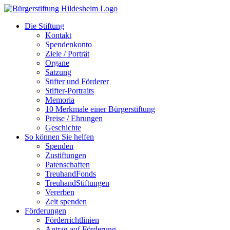
Zum
Inhalt
Die Stiftung
springen
Kontakt
Spendenkonto
Ziele / Porträt
Organe
Satzung
Stifter und Förderer
Stifter-Portraits
Memoria
10 Merkmale einer Bürgerstiftung
Preise / Ehrungen
Geschichte
So können Sie helfen
Spenden
Zustiftungen
Patenschaften
TreuhandFonds
TreuhandStiftungen
Vererben
Zeit spenden
Förderungen
Förderrichtlinien
Antrag auf Förderung