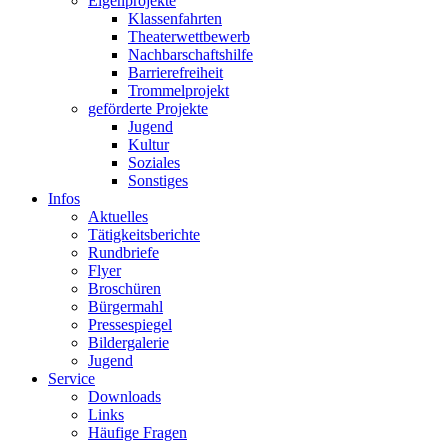
Eigenprojekte
Klassenfahrten
Theaterwettbewerb
Nachbarschaftshilfe
Barrierefreiheit
Trommelprojekt
geförderte Projekte
Jugend
Kultur
Soziales
Sonstiges
Infos
Aktuelles
Tätigkeitsberichte
Rundbriefe
Flyer
Broschüren
Bürgermahl
Pressespiegel
Bildergalerie
Jugend
Service
Downloads
Links
Häufige Fragen