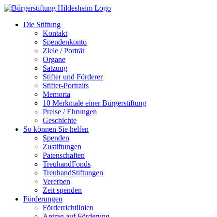
Zum
Inhalt
Die Stiftung
springen
Kontakt
Spendenkonto
Ziele / Porträt
Organe
Satzung
Stifter und Förderer
Stifter-Portraits
Memoria
10 Merkmale einer Bürgerstiftung
Preise / Ehrungen
Geschichte
So können Sie helfen
Spenden
Zustiftungen
Patenschaften
TreuhandFonds
TreuhandStiftungen
Vererben
Zeit spenden
Förderungen
Förderrichtlinien
Antrag auf Förderung