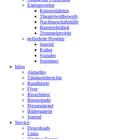
Eigenprojekte
Klassenfahrten
Theaterwettbewerb
Nachbarschaftshilfe
Barrierefreiheit
Trommelprojekt
geförderte Projekte
Jugend
Kultur
Soziales
Sonstiges
Infos
Aktuelles
Tätigkeitsberichte
Rundbriefe
Flyer
Broschüren
Bürgermahl
Pressespiegel
Bildergalerie
Jugend
Service
Downloads
Links