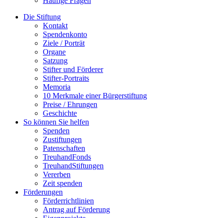
Häufige Fragen
Die Stiftung
Kontakt
Spendenkonto
Ziele / Porträt
Organe
Satzung
Stifter und Förderer
Stifter-Portraits
Memoria
10 Merkmale einer Bürgerstiftung
Preise / Ehrungen
Geschichte
So können Sie helfen
Spenden
Zustiftungen
Patenschaften
TreuhandFonds
TreuhandStiftungen
Vererben
Zeit spenden
Förderungen
Förderrichtlinien
Antrag auf Förderung