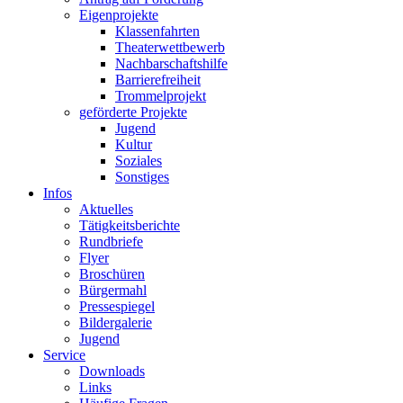
Eigenprojekte
Klassenfahrten
Theaterwettbewerb
Nachbarschaftshilfe
Barrierefreiheit
Trommelprojekt
geförderte Projekte
Jugend
Kultur
Soziales
Sonstiges
Infos
Aktuelles
Tätigkeitsberichte
Rundbriefe
Flyer
Broschüren
Bürgermahl
Pressespiegel
Bildergalerie
Jugend
Service
Downloads
Links