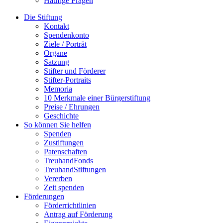
Häufige Fragen
Die Stiftung
Kontakt
Spendenkonto
Ziele / Porträt
Organe
Satzung
Stifter und Förderer
Stifter-Portraits
Memoria
10 Merkmale einer Bürgerstiftung
Preise / Ehrungen
Geschichte
So können Sie helfen
Spenden
Zustiftungen
Patenschaften
TreuhandFonds
TreuhandStiftungen
Vererben
Zeit spenden
Förderungen
Förderrichtlinien
Antrag auf Förderung