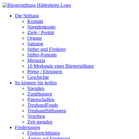
Zum
Inhalt
Die Stiftung
springen
Kontakt
Spendenkonto
Ziele / Porträt
Organe
Satzung
Stifter und Förderer
Stifter-Portraits
Memoria
10 Merkmale einer Bürgerstiftung
Preise / Ehrungen
Geschichte
So können Sie helfen
Spenden
Zustiftungen
Patenschaften
TreuhandFonds
TreuhandStiftungen
Vererben
Zeit spenden
Förderungen
Förderrichtlinien
Antrag auf Förderung