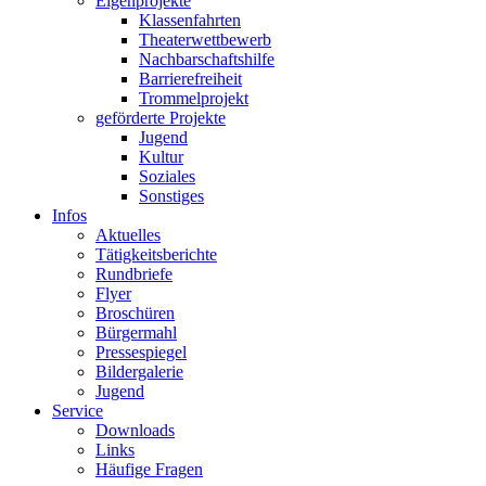
Eigenprojekte
Klassenfahrten
Theaterwettbewerb
Nachbarschaftshilfe
Barrierefreiheit
Trommelprojekt
geförderte Projekte
Jugend
Kultur
Soziales
Sonstiges
Infos
Aktuelles
Tätigkeitsberichte
Rundbriefe
Flyer
Broschüren
Bürgermahl
Pressespiegel
Bildergalerie
Jugend
Service
Downloads
Links
Häufige Fragen