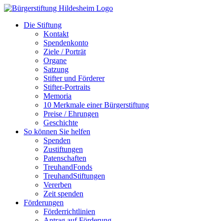
Zum
Inhalt
Die Stiftung
springen
Kontakt
Spendenkonto
Ziele / Porträt
Organe
Satzung
Stifter und Förderer
Stifter-Portraits
Memoria
10 Merkmale einer Bürgerstiftung
Preise / Ehrungen
Geschichte
So können Sie helfen
Spenden
Zustiftungen
Patenschaften
TreuhandFonds
TreuhandStiftungen
Vererben
Zeit spenden
Förderungen
Förderrichtlinien
Antrag auf Förderung