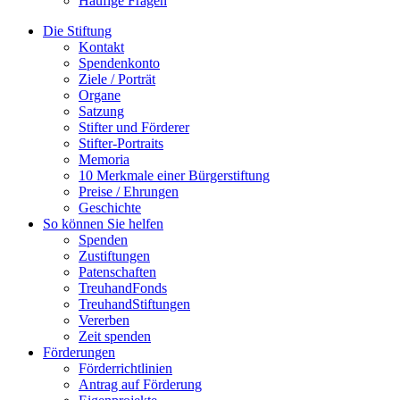
Häufige Fragen
Die Stiftung
Kontakt
Spendenkonto
Ziele / Porträt
Organe
Satzung
Stifter und Förderer
Stifter-Portraits
Memoria
10 Merkmale einer Bürgerstiftung
Preise / Ehrungen
Geschichte
So können Sie helfen
Spenden
Zustiftungen
Patenschaften
TreuhandFonds
TreuhandStiftungen
Vererben
Zeit spenden
Förderungen
Förderrichtlinien
Antrag auf Förderung