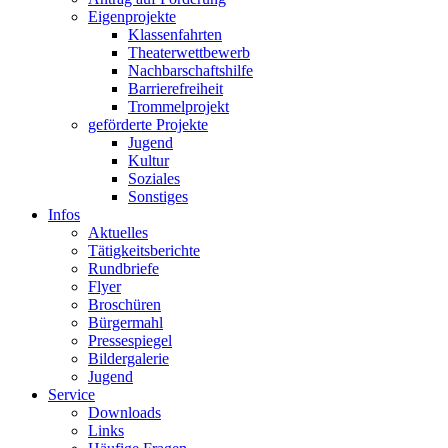
Eigenprojekte
Klassenfahrten
Theaterwettbewerb
Nachbarschaftshilfe
Barrierefreiheit
Trommelprojekt
geförderte Projekte
Jugend
Kultur
Soziales
Sonstiges
Infos
Aktuelles
Tätigkeitsberichte
Rundbriefe
Flyer
Broschüren
Bürgermahl
Pressespiegel
Bildergalerie
Jugend
Service
Downloads
Links