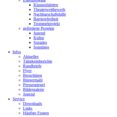
Eigenprojekte
Klassenfahrten
Theaterwettbewerb
Nachbarschaftshilfe
Barrierefreiheit
Trommelprojekt
geförderte Projekte
Jugend
Kultur
Soziales
Sonstiges
Infos
Aktuelles
Tätigkeitsberichte
Rundbriefe
Flyer
Broschüren
Bürgermahl
Pressespiegel
Bildergalerie
Jugend
Service
Downloads
Links
Häufige Fragen