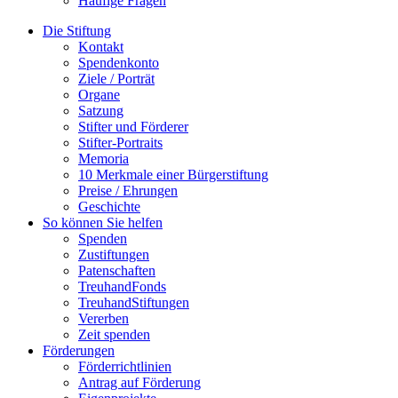
Häufige Fragen
Die Stiftung
Kontakt
Spendenkonto
Ziele / Porträt
Organe
Satzung
Stifter und Förderer
Stifter-Portraits
Memoria
10 Merkmale einer Bürgerstiftung
Preise / Ehrungen
Geschichte
So können Sie helfen
Spenden
Zustiftungen
Patenschaften
TreuhandFonds
TreuhandStiftungen
Vererben
Zeit spenden
Förderungen
Förderrichtlinien
Antrag auf Förderung