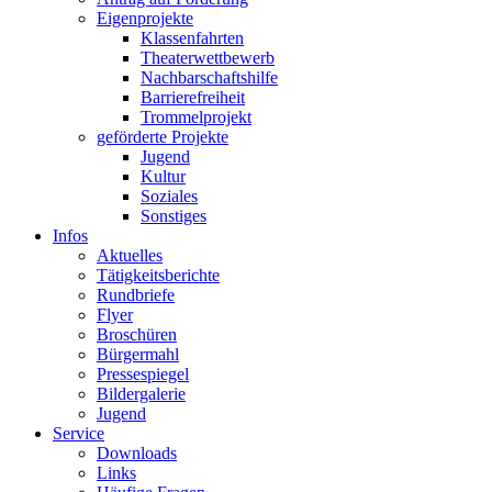
Eigenprojekte
Klassenfahrten
Theaterwettbewerb
Nachbarschaftshilfe
Barrierefreiheit
Trommelprojekt
geförderte Projekte
Jugend
Kultur
Soziales
Sonstiges
Infos
Aktuelles
Tätigkeitsberichte
Rundbriefe
Flyer
Broschüren
Bürgermahl
Pressespiegel
Bildergalerie
Jugend
Service
Downloads
Links