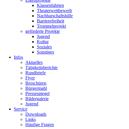
Eigenprojekte
Klassenfahrten
Theaterwettbewerb
Nachbarschaftshilfe
Barrierefreiheit
Trommelprojekt
geförderte Projekte
Jugend
Kultur
Soziales
Sonstiges
Infos
Aktuelles
Tätigkeitsberichte
Rundbriefe
Flyer
Broschüren
Bürgermahl
Pressespiegel
Bildergalerie
Jugend
Service
Downloads
Links
Häufige Fragen