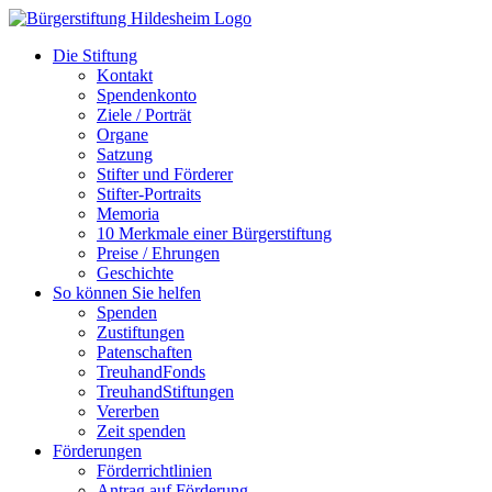
Zum
Inhalt
Die Stiftung
springen
Kontakt
Spendenkonto
Ziele / Porträt
Organe
Satzung
Stifter und Förderer
Stifter-Portraits
Memoria
10 Merkmale einer Bürgerstiftung
Preise / Ehrungen
Geschichte
So können Sie helfen
Spenden
Zustiftungen
Patenschaften
TreuhandFonds
TreuhandStiftungen
Vererben
Zeit spenden
Förderungen
Förderrichtlinien
Antrag auf Förderung