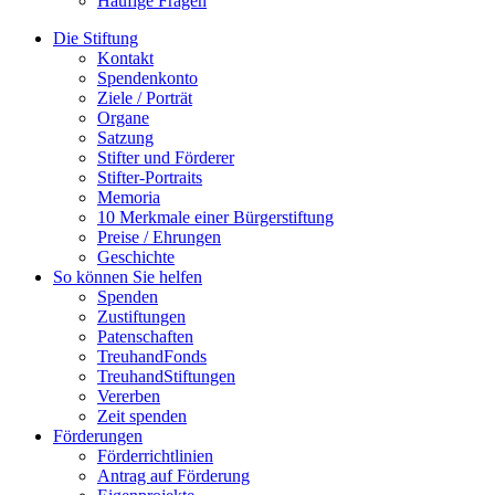
Häufige Fragen
Die Stiftung
Kontakt
Spendenkonto
Ziele / Porträt
Organe
Satzung
Stifter und Förderer
Stifter-Portraits
Memoria
10 Merkmale einer Bürgerstiftung
Preise / Ehrungen
Geschichte
So können Sie helfen
Spenden
Zustiftungen
Patenschaften
TreuhandFonds
TreuhandStiftungen
Vererben
Zeit spenden
Förderungen
Förderrichtlinien
Antrag auf Förderung