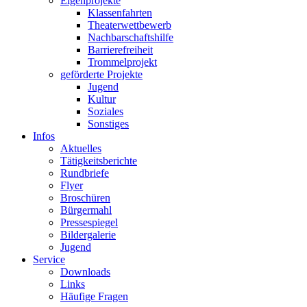
Eigenprojekte
Klassenfahrten
Theaterwettbewerb
Nachbarschaftshilfe
Barrierefreiheit
Trommelprojekt
geförderte Projekte
Jugend
Kultur
Soziales
Sonstiges
Infos
Aktuelles
Tätigkeitsberichte
Rundbriefe
Flyer
Broschüren
Bürgermahl
Pressespiegel
Bildergalerie
Jugend
Service
Downloads
Links
Häufige Fragen