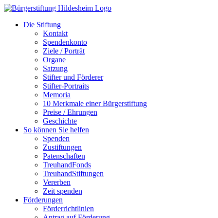
Zum
Inhalt
Die Stiftung
springen
Kontakt
Spendenkonto
Ziele / Porträt
Organe
Satzung
Stifter und Förderer
Stifter-Portraits
Memoria
10 Merkmale einer Bürgerstiftung
Preise / Ehrungen
Geschichte
So können Sie helfen
Spenden
Zustiftungen
Patenschaften
TreuhandFonds
TreuhandStiftungen
Vererben
Zeit spenden
Förderungen
Förderrichtlinien
Antrag auf Förderung