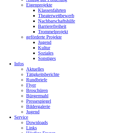
Eigenprojekte
Klassenfahrten
Theaterwettbewerb
Nachbarschaftshilfe
Barrierefreiheit
Trommelprojekt
geförderte Projekte
Jugend
Kultur
Soziales
Sonstiges
Infos
Aktuelles
Tätigkeitsberichte
Rundbriefe
Flyer
Broschüren
Bürgermahl
Pressespiegel
Bildergalerie
Jugend
Service
Downloads
Links