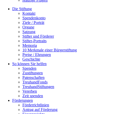
Häufige Fragen
Die Stiftung
Kontakt
Spendenkonto
Ziele / Porträt
Organe
Satzung
Stifter und Förderer
Stifter-Portraits
Memoria
10 Merkmale einer Bürgerstiftung
Preise / Ehrungen
Geschichte
So können Sie helfen
Spenden
Zustiftungen
Patenschaften
TreuhandFonds
TreuhandStiftungen
Vererben
Zeit spenden
Förderungen
Förderrichtlinien
Antrag auf Förderung