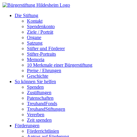
Zum
Inhalt
Die Stiftung
springen
Kontakt
Spendenkonto
Ziele / Porträt
Organe
Satzung
Stifter und Förderer
Stifter-Portraits
Memoria
10 Merkmale einer Bürgerstiftung
Preise / Ehrungen
Geschichte
So können Sie helfen
Spenden
Zustiftungen
Patenschaften
TreuhandFonds
TreuhandStiftungen
Vererben
Zeit spenden
Förderungen
Förderrichtlinien
Antrag auf Förderung