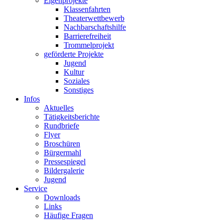
Eigenprojekte
Klassenfahrten
Theaterwettbewerb
Nachbarschaftshilfe
Barrierefreiheit
Trommelprojekt
geförderte Projekte
Jugend
Kultur
Soziales
Sonstiges
Infos
Aktuelles
Tätigkeitsberichte
Rundbriefe
Flyer
Broschüren
Bürgermahl
Pressespiegel
Bildergalerie
Jugend
Service
Downloads
Links
Häufige Fragen