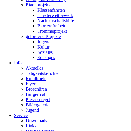
Eigenprojekte
Klassenfahrten
Theaterwettbewerb
Nachbarschaftshilfe
Barrierefreiheit
Trommelprojekt
geförderte Projekte
Jugend
Kultur
Soziales
Sonstiges
Infos
Aktuelles
Tätigkeitsberichte
Rundbriefe
Flyer
Broschüren
Bürgermahl
Pressespiegel
Bildergalerie
Jugend
Service
Downloads
Links