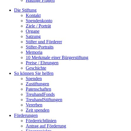
Häufige Fragen
Die Stiftung
Kontakt
Spendenkonto
Ziele / Porträt
Organe
Satzung
Stifter und Förderer
Stifter-Portraits
Memoria
10 Merkmale einer Bürgerstiftung
Preise / Ehrungen
Geschichte
So können Sie helfen
Spenden
Zustiftungen
Patenschaften
TreuhandFonds
TreuhandStiftungen
Vererben
Zeit spenden
Förderungen
Förderrichtlinien
Antrag auf Förderung