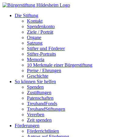
Zum
Inhalt
Die Stiftung
springen
Kontakt
Spendenkonto
Ziele / Porträt
Organe
Satzung
Stifter und Förderer
Stifter-Portraits
Memoria
10 Merkmale einer Bürgerstiftung
Preise / Ehrungen
Geschichte
So können Sie helfen
Spenden
Zustiftungen
Patenschaften
TreuhandFonds
TreuhandStiftungen
Vererben
Zeit spenden
Förderungen
Förderrichtlinien
Antrag auf Förderung