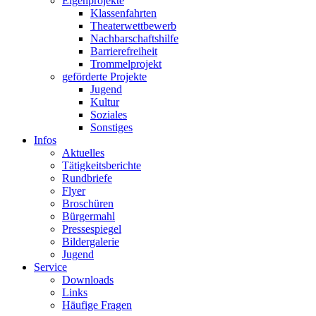
Eigenprojekte
Klassenfahrten
Theaterwettbewerb
Nachbarschaftshilfe
Barrierefreiheit
Trommelprojekt
geförderte Projekte
Jugend
Kultur
Soziales
Sonstiges
Infos
Aktuelles
Tätigkeitsberichte
Rundbriefe
Flyer
Broschüren
Bürgermahl
Pressespiegel
Bildergalerie
Jugend
Service
Downloads
Links
Häufige Fragen