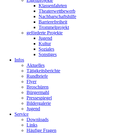
Eigenprojekte
Klassenfahrten
Theaterwettbewerb
Nachbarschaftshilfe
Barrierefreiheit
Trommelprojekt
geförderte Projekte
Jugend
Kultur
Soziales
Sonstiges
Infos
Aktuelles
Tätigkeitsberichte
Rundbriefe
Flyer
Broschüren
Bürgermahl
Pressespiegel
Bildergalerie
Jugend
Service
Downloads
Links
Häufige Fragen