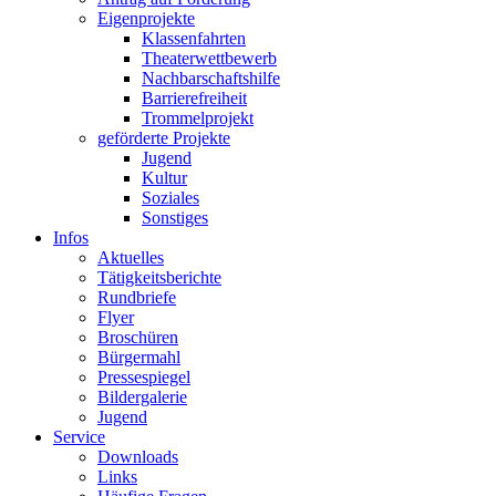
Eigenprojekte
Klassenfahrten
Theaterwettbewerb
Nachbarschaftshilfe
Barrierefreiheit
Trommelprojekt
geförderte Projekte
Jugend
Kultur
Soziales
Sonstiges
Infos
Aktuelles
Tätigkeitsberichte
Rundbriefe
Flyer
Broschüren
Bürgermahl
Pressespiegel
Bildergalerie
Jugend
Service
Downloads
Links