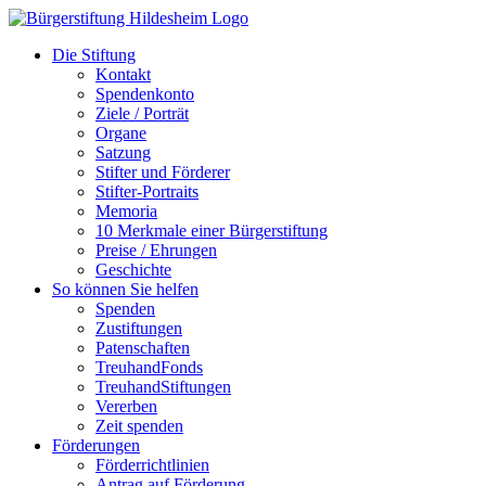
Zum
Inhalt
Die Stiftung
springen
Kontakt
Spendenkonto
Ziele / Porträt
Organe
Satzung
Stifter und Förderer
Stifter-Portraits
Memoria
10 Merkmale einer Bürgerstiftung
Preise / Ehrungen
Geschichte
So können Sie helfen
Spenden
Zustiftungen
Patenschaften
TreuhandFonds
TreuhandStiftungen
Vererben
Zeit spenden
Förderungen
Förderrichtlinien
Antrag auf Förderung