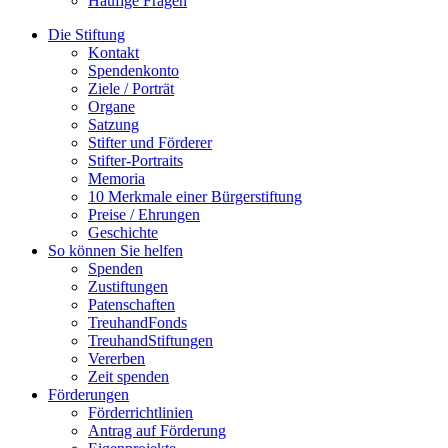
Häufige Fragen
Die Stiftung
Kontakt
Spendenkonto
Ziele / Porträt
Organe
Satzung
Stifter und Förderer
Stifter-Portraits
Memoria
10 Merkmale einer Bürgerstiftung
Preise / Ehrungen
Geschichte
So können Sie helfen
Spenden
Zustiftungen
Patenschaften
TreuhandFonds
TreuhandStiftungen
Vererben
Zeit spenden
Förderungen
Förderrichtlinien
Antrag auf Förderung