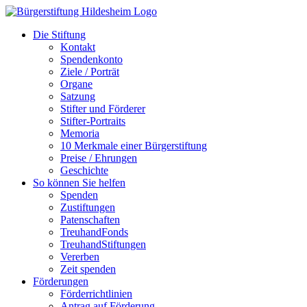
Zum
Inhalt
Die Stiftung
springen
Kontakt
Spendenkonto
Ziele / Porträt
Organe
Satzung
Stifter und Förderer
Stifter-Portraits
Memoria
10 Merkmale einer Bürgerstiftung
Preise / Ehrungen
Geschichte
So können Sie helfen
Spenden
Zustiftungen
Patenschaften
TreuhandFonds
TreuhandStiftungen
Vererben
Zeit spenden
Förderungen
Förderrichtlinien
Antrag auf Förderung