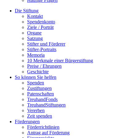
Häufige Fragen
Die Stiftung
Kontakt
Spendenkonto
Ziele / Porträt
Organe
Satzung
Stifter und Förderer
Stifter-Portraits
Memoria
10 Merkmale einer Bürgerstiftung
Preise / Ehrungen
Geschichte
So können Sie helfen
Spenden
Zustiftungen
Patenschaften
TreuhandFonds
TreuhandStiftungen
Vererben
Zeit spenden
Förderungen
Förderrichtlinien
Antrag auf Förderung