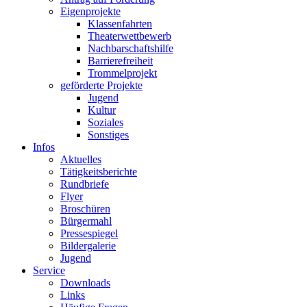
Eigenprojekte
Klassenfahrten
Theaterwettbewerb
Nachbarschaftshilfe
Barrierefreiheit
Trommelprojekt
geförderte Projekte
Jugend
Kultur
Soziales
Sonstiges
Infos
Aktuelles
Tätigkeitsberichte
Rundbriefe
Flyer
Broschüren
Bürgermahl
Pressespiegel
Bildergalerie
Jugend
Service
Downloads
Links