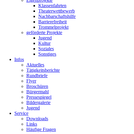
Eigenprojekte
Klassenfahrten
Theaterwettbewerb
Nachbarschaftshilfe
Barrierefreiheit
Trommelprojekt
geförderte Projekte
Jugend
Kultur
Soziales
Sonstiges
Infos
Aktuelles
Tätigkeitsberichte
Rundbriefe
Flyer
Broschüren
Bürgermahl
Pressespiegel
Bildergalerie
Jugend
Service
Downloads
Links
Häufige Fragen